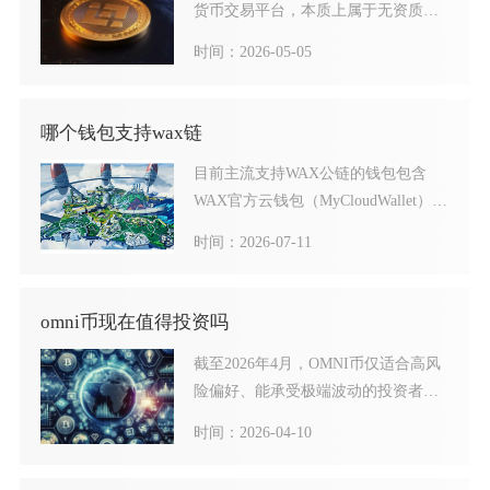
货币交易平台，本质上属于无资质、
高风险的虚假平台，存在
时间：2026-05-05
哪个钱包支持wax链
目前主流支持WAX公链的钱包包含
WAX官方云钱包（MyCloudWallet）、
Ancho
时间：2026-07-11
omni币现在值得投资吗
截至2026年4月，OMNI币仅适合高风
险偏好、能承受极端波动的投资者做
小仓位配置，普通散
时间：2026-04-10