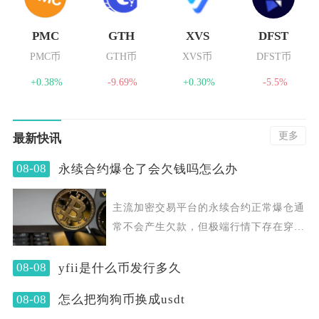
PMC
GTH
XVS
DFST
PMC币
GTH币
XVS币
DFST币
+0.38%
-9.69%
+0.30%
-5.5%
更多
最新快讯
08-08
永续合约爆仓了会欠钱吗怎么办
主流加密交易平台的永续合约正常爆仓通
常不会产生欠款，但极端行情下存在穿仓
形成账户负余额的可
08-08
yfii是什么币发行多久
08-08
怎么把狗狗币换成usdt