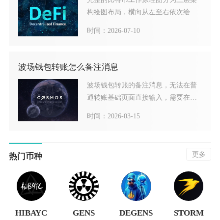
构绘图布局，横向从左至右依次绘制
用户交易发起区、P2P全网
时间：2026-07-10
波场钱包转账怎么备注消息
波场钱包转账的备注消息，无法在普
通转账基础页面直接输入，需要在高
级设置‑上链数据（Upda
时间：2026-03-15
更多
热门币种
HIBAYC
GENS
DEGENS
STORM