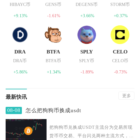
HIBAYC币
GENS币
DEGENS币
STORM币
+9.13%
-1.61%
+3.66%
+0.37%
DRA
BTFA
SPLY
CELO
DRA币
BTFA币
SPLY币
CELO币
+5.86%
+1.34%
-1.89%
-0.73%
更多
最新快讯
08-08
怎么把狗狗币换成usdt
把狗狗币兑换成USDT主流分为交易所现
货币币交易、平台闪兑两种主流方式，去