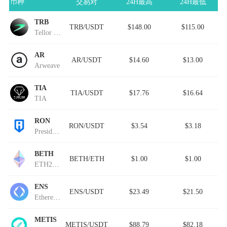
币种
交易对
24H最高
24H最低
TRB
TRB/USDT
$148.00
$115.00
Tellor Tributes
AR
AR/USDT
$14.60
$13.00
Arweave
TIA
TIA/USDT
$17.76
$16.64
TIA
RON
RON/USDT
$3.54
$3.18
President Ron DeSantis
BETH
BETH/ETH
$1.00
$1.00
ETH2挖矿
ENS
ENS/USDT
$23.49
$21.50
Ethereum Name Service (Wormhole)
METIS
METIS/USDT
$88.79
$82.18