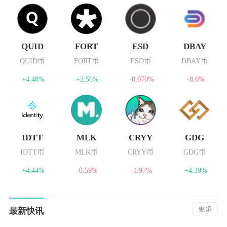
QUID
FORT
ESD
DBAY
QUID币
FORT币
ESD币
DBAY币
+4.48%
+2.56%
-0.070%
-8.6%
IDTT
MLK
CRYY
GDG
IDTT币
MLK币
CRYY币
GDG币
+4.44%
-0.59%
-1.97%
+4.39%
更多
最新快讯