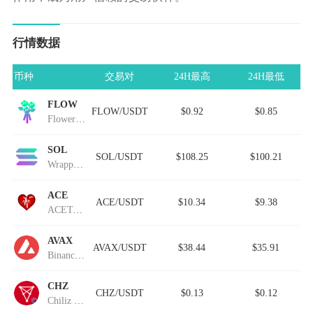
行情数据
币种
交易对
24H最高
24H最低
FLOW
FLOW/USDT
$0.92
$0.85
Flower Solana
SOL
SOL/USDT
$108.25
$100.21
Wrapped Solana
ACE
ACE/USDT
$10.34
$9.38
ACEToken
AVAX
AVAX/USDT
$38.44
$35.91
Binance-Peg Avalanche
CHZ
CHZ/USDT
$0.13
$0.12
Chiliz (Wormhole)