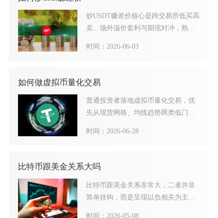
炒USDT赚差价核心是跨交易所低买高
卖、场外溢价套利与期现对冲，熟练
操作下月化收益可达2%
时间：2026-06-03
如何做虚拟币量化交易
普通投资者落地虚拟币量化交易，优
先从现货网格、均线趋势两类低门槛
策略切入，遵循选平台定标的
时间：2026-06-28
比特币跟美金关系大吗
比特币跟美金关系非常大，二者并非
简单挂钩，而是呈现以负相关为主、
受流动性与政策驱动的深度绑
时间：2026-05-08