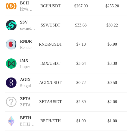
BCH
BCH/USDT
$267.00
$255.20
比特现金
SSV
SSV/USDT
$33.68
$30.22
ssv.network
RNDR
RNDR/USDT
$7.10
$5.90
Render
IMX
IMX/USDT
$3.64
$3.30
Impermax
AGIX
AGIX/USDT
$0.72
$0.50
SingularityNET
ZETA
ZETA/USDT
$2.39
$2.06
ZETA
BETH
BETH/ETH
$1.00
$1.00
ETH2挖矿