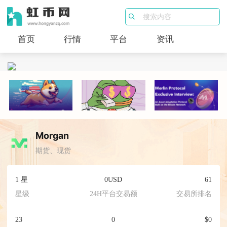
首页
行情
平台
资讯
Morgan
期货、现货
1 星
0USD
61
星级
24H平台交易额
交易所排名
23
0
$0