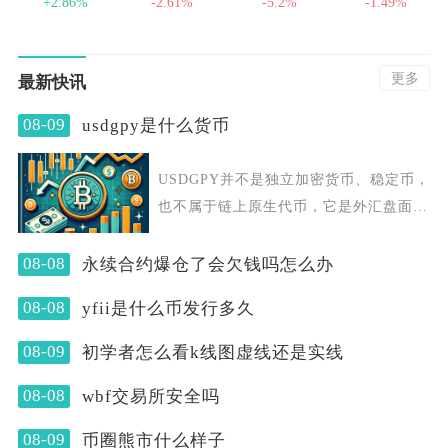
+2.86%
-2.61%
-5.2%
-1.49%
更多
最新快讯
08-09
usdgpy是什么货币
USDGPY并不是独立加密货币、稳定币，
也不属于链上原生代币，它是外汇盘面常
见的交易代码，
08-08
永续合约爆仓了会欠钱吗怎么办
08-08
yfii是什么币发行多久
08-09
初学者怎么看k线图虚线还是实线
08-08
wbf交易所安全吗
08-09
币圈熊市什么样子