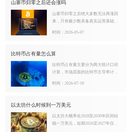
山寨币归零之后还会涨吗
山寨币归零之后绝大多数无法再涨回
来，只有极少数具备真实运营基础的
币种，才可能在特定条件下出
时间：2026-05-07
比特币占有量怎么算
比特币占有量主要分为两大统计口径
计算，市场层面的比特币主导率计算
公式为（比特币市值÷全加密
时间：2026-07-18
以太坊什么时候到一万美元
以太坊大概率在2028至2030年区间站
稳一万美元，短期2026至2027年仅存
在脉冲式触