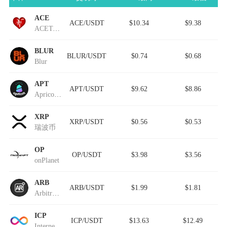
ACE
ACE/USDT
$10.34
$9.38
ACEToken
BLUR
BLUR/USDT
$0.74
$0.68
Blur
APT
APT/USDT
$9.62
$8.86
Apricot Finance
XRP
XRP/USDT
$0.56
$0.53
瑞波币
OP
OP/USDT
$3.98
$3.56
onPlanet
ARB
ARB/USDT
$1.99
$1.81
Arbitrum (IOU)
ICP
ICP/USDT
$13.63
$12.49
Internet Computer