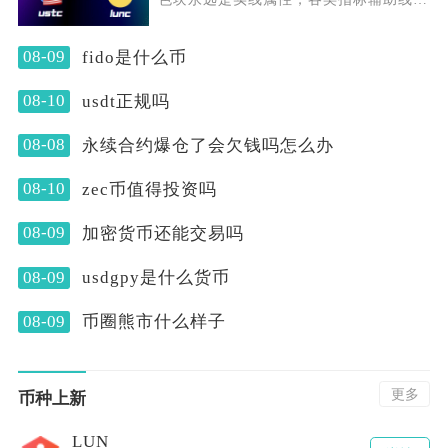
主流趋势均线多用实
08-09
fido是什么币
08-10
usdt正规吗
08-08
永续合约爆仓了会欠钱吗怎么办
08-10
zec币值得投资吗
08-09
加密货币还能交易吗
08-09
usdgpy是什么货币
08-09
币圈熊市什么样子
更多
币种上新
LUN