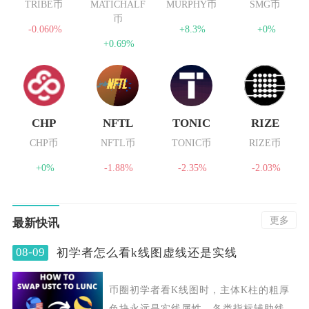
TRIBE币
MATICHALF
MURPHY币
SMG币
币
-0.060%
+8.3%
+0%
+0.69%
CHP
NFTL
TONIC
RIZE
CHP币
NFTL币
TONIC币
RIZE币
+0%
-1.88%
-2.35%
-2.03%
更多
最新快讯
08-09
初学者怎么看k线图虚线还是实线
币圈初学者看K线图时，主体K柱的粗厚
色块永远是实线属性，各类指标辅助线里