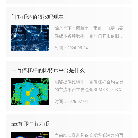
门罗币还值得挖吗现在
综合当下全网算力、币价、电费与硬
件成本各项数据，目前门罗币依旧具
备挖矿价值，但收益分化极强
时间：2026-06-24
一百倍杠杆的比特币平台是什么
能够提供比特币一百倍杠杆合约交易
的主流平台主要包含BitMEX、OKX、
Bybit，同时币
时间：2026-07-08
nft有哪些潜力币
当前NFT赛道具备长期增长潜力的币