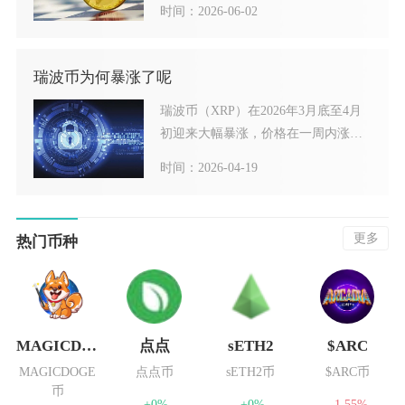
时间：2026-06-02
瑞波币为何暴涨了呢
瑞波币（XRP）在2026年3月底至4月
初迎来大幅暴涨，价格在一周内涨幅
超40%，一度突破
时间：2026-04-19
更多
热门币种
MAGICDOGE
点点
sETH2
$ARC
MAGICDOGE
点点币
sETH2币
$ARC币
币
+0%
+0%
-1.55%