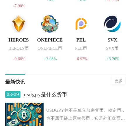
-7.98%
HEROES
ONEPIECE
PEL
SVX
HEROES币
ONEPIECE币
PEL币
SVX币
-0.66%
+2.08%
-6.92%
+3.26%
更多
最新快讯
08-09
usdgpy是什么货币
USDGPY并不是独立加密货币、稳定币，
也不属于链上原生代币，它是外汇盘面常
见的交易代码，