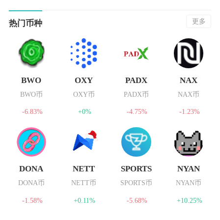
更多
热门币种
BWO
OXY
PADX
NAX
BWO币
OXY币
PADX币
NAX币
-6.83%
+0%
-4.75%
-1.23%
DONA
NETT
SPORTS
NYAN
DONA币
NETT币
SPORTS币
NYAN币
-1.58%
+0.11%
-5.68%
+10.25%