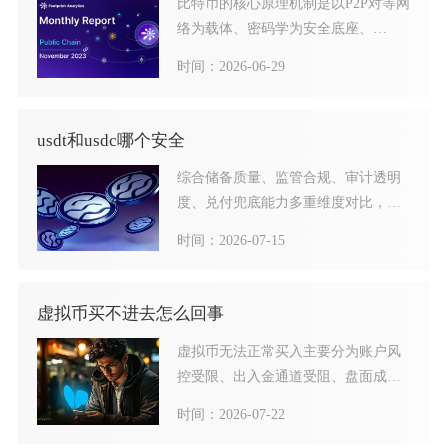
比特币的核心原理机制是以P2P对等网
络为载体、密码学为安全底座、
UTXO交易模型为记账标准
时间：2026-06-29
usdt和usdc哪个安全
综合储备质量、监管合规、审计透明
度、兑付兜底能力多重维度对比，常
规持有、中长期资产配置、机
时间：2026-07-15
虚拟币买不进去怎么回事
虚拟币无法正常买入主要分为账户风
控受限、出入金通道受阻、盘面成交
匹配失败、链上转账参数出错
时间：2026-07-22