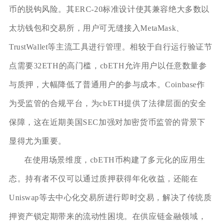
币的脱钩风险。其ERC-20标准设计使其兼容绝大多数以
太坊钱包和交易所，用户可无缝接入MetaMask、
TrustWallet等主流工具进行管理。相较于自行运行验证节
点需要32ETH的高门槛，cbETH允许用户以任意数量参
与质押，大幅降低了普通用户的参与成本。Coinbase作
为受监管的合规平台，为cbETH提供了法律层面的安全
保障，这在近期美国SEC加强对加密货币监管的背景下
显得尤为重要。
在使用场景维度，cbETH币构建了多元化的应用生
态。持有者不仅可以通过质押获得年化收益，还能在
Uniswap等去中心化交易所进行即时交易，解决了传统质
押资产锁定期带来的流动性困境。在供应链金融领域，