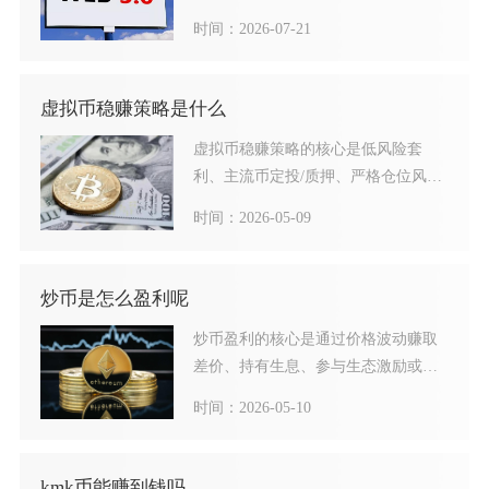
升，而是合规资金入场、代币供
时间：2026-07-21
虚拟币稳赚策略是什么
虚拟币稳赚策略的核心是低风险套
利、主流币定投/质押、严格仓位风
控、无杠杆现货交易，通过时间
时间：2026-05-09
炒币是怎么盈利呢
炒币盈利的核心是通过价格波动赚取
差价、持有生息、参与生态激励或早
期投资，依托市场特性与机制
时间：2026-05-10
kmk币能赚到钱吗