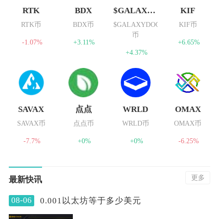
RTK
BDX
$GALAXYDOGE
KIF
RTK币
BDX币
$GALAXYDOGE
KIF币
币
-1.07%
+3.11%
+6.65%
+4.37%
SAVAX
点点
WRLD
OMAX
SAVAX币
点点币
WRLD币
OMAX币
-7.7%
+0%
+0%
-6.25%
更多
最新快讯
08-06
0.001以太坊等于多少美元