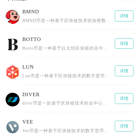
BMND
详情
BMND币是一种基于区块链技术的加密数字货币，通过创新的代币经济模型和社区激励机制推动心理
BOTTO
详情
Botto币是一种基于以太坊区块链的去中心化数字货币，由一群区块链技术爱好者、艺术创作者以
LUN
详情
Lun币是一种基于区块链技术的数字货币，由Lunyr团队创造，最初构建一个去中心化的互联网
DIVER
详情
diver币是一款基于区块链技术的去中心化数字货币，为用户提供安全、高效且低成本的数字资产
VEE
详情
Vee币是一种基于区块链技术的数字货币，全称为TheBLOCKvToken，由BLOCKv