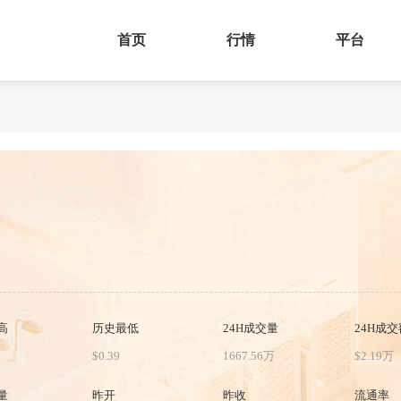
首页
行情
平台
高
历史最低
24H成交量
24H成交
$0.39
1667.56万
$2.19万
量
昨开
昨收
流通率