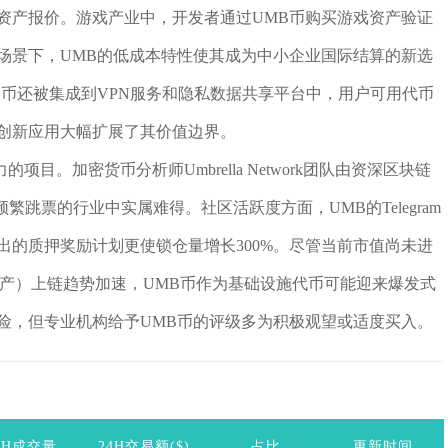
资产报价。游戏产业中，开发者通过UMB币购买游戏资产验证
场景下，UMB的低成本特性使其成为中小企业国际结算的新选
B币还被集成到VPN服务和隐私数据共享平台中，用户可用代币
创新应用大幅扩展了其价值边界。
目。加密货币分析师Umbrella Network团队由资深区块链
跳票的行业中实属难得。社区活跃度方面，UMB的Telegram
推出的质押奖励计划更使锁仓量增长300%。尽管当前市值尚未进
资产）上链趋势加速，UMB币作为基础设施代币可能迎来爆发式
险，但专业机构给予UMB币的评级多为积极观望或适度买入。
4H成交量
24H交易额($)
占比
更新时间