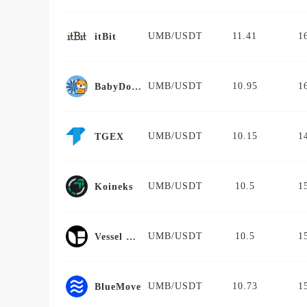
UMB/USDT
11.41
1
itBit
UMB/USDT
10.95
1
BabyDogeSwap
UMB/USDT
10.15
1
TGEX
UMB/USDT
10.5
1
Koineks
UMB/USDT
10.5
1
Vessel Finance
UMB/USDT
10.73
1
BlueMove