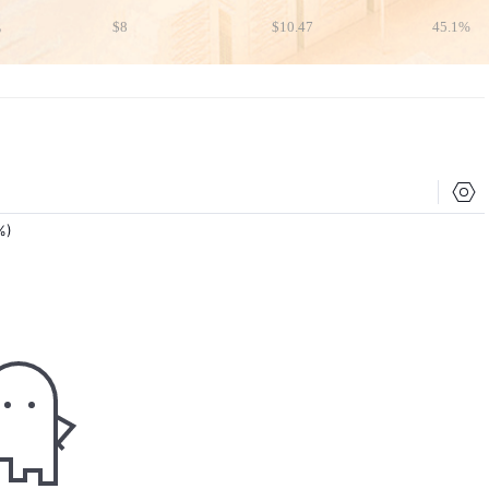
亿
$8
$10.47
45.1%