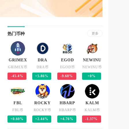
热门币种
更多
GRIMEX
DRA
EGOD
NEWINU
GRIMEX币
DRA币
EGOD币
NEWINU币
-45.4%
+5.86%
-9.68%
+0%
FBL
ROCKY
HBARP
KALM
FBL币
ROCKY币
HBARP币
KALM币
+0.60%
+2.44%
+4.76%
-1.37%