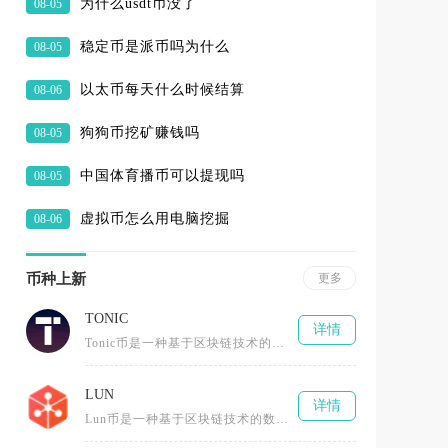
为什么usdt币没了
08-05
稳定币是派币吗为什么
08-05
以太币每天什么时候结算
08-06
狗狗币挖矿赚钱吗
08-05
中国体育播币可以提现吗
08-05
虚拟币怎么用电脑挖掘
08-06
币种上新
更多
TONIC
详情
Tonic币是一种基于区块链技术的加密数字货币，采用了先进的分布式账本技术，具有去中心化、匿名性和安全性等特点。与传统货
LUN
详情
Lun币是一种基于区块链技术的数字货币，由Lunyr团队创造，最初构建一个去中心化的互联网百科全书平台。作为以太坊网络的