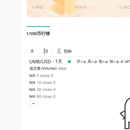
8.96亿
-9.41%
71.28
UMB币行情