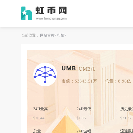
当前位置：
网站首页
行情
UMB
UMB币
市值：$3843.51万 丨 总量：8.96亿
24H最高
24H最低
历史最
$20.44
$1.86
$31.37
总量
24H波幅
流通数