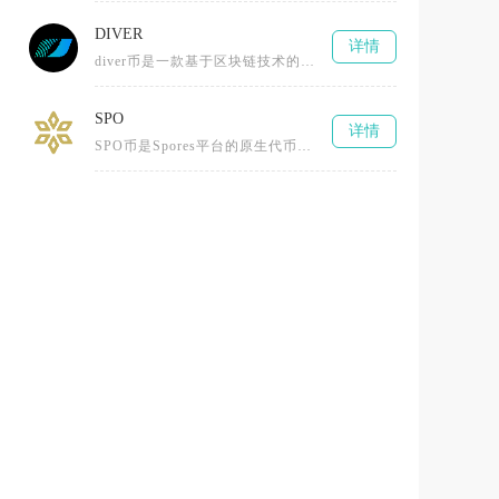
DIVER
详情
diver币是一款基于区块链技术的去中心化数字货币，为用户提供安全、高效且低成本的数字资产管理解决方案。它由专业团队开发
SPO
详情
SPO币是Spores平台的原生代币，基于Substrate区块链框架并采用PoS（权益证明）机制的加密货币，由荷兰团队