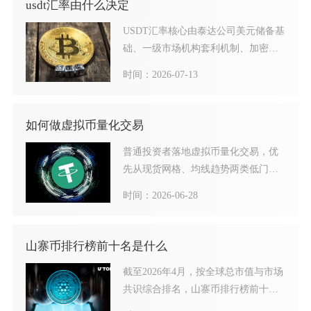
usdt汇率由什么决定
USDT汇率核心由泰达公司美元储备基
础、一级市场机构套利机制、加密市
场整体供需情绪、全球监
时间：2026-07-13
如何做虚拟币量化交易
普通投资者落地虚拟币量化交易，优
先从现货网格、均线趋势两类低门槛
策略切入，遵循选平台定标的
时间：2026-06-28
山寨币排行榜前十名是什么
截至2026年4月，按全球总市值与市场
共识综合排名，山寨币排行榜前十名
依次为：以太坊（ET