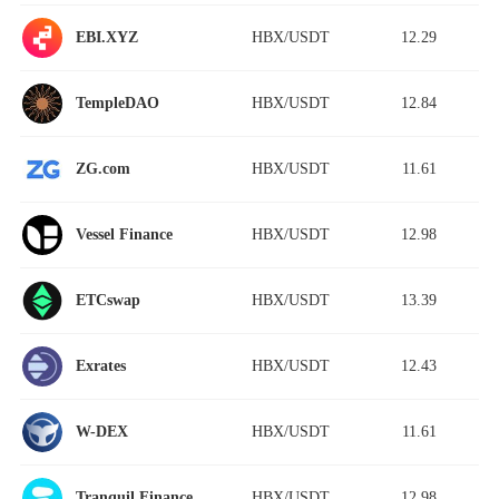
HBX/USDT
12.29
EBI.XYZ
HBX/USDT
12.84
TempleDAO
HBX/USDT
11.61
ZG.com
HBX/USDT
12.98
Vessel Finance
HBX/USDT
13.39
ETCswap
HBX/USDT
12.43
Exrates
HBX/USDT
11.61
W-DEX
HBX/USDT
12.98
Tranquil Finance