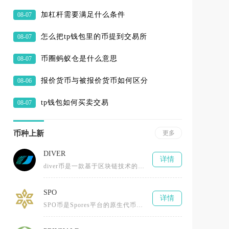
加杠杆需要满足什么条件
08-07
怎么把tp钱包里的币提到交易所
08-07
币圈蚂蚁仓是什么意思
08-07
报价货币与被报价货币如何区分
08-06
tp钱包如何买卖交易
08-07
币种上新
更多
DIVER
详情
diver币是一款基于区块链技术的去中心化数字货币，为用户提供安全、高效且低成本的数字资产管理解决方案。它由专业团队开发
SPO
详情
SPO币是Spores平台的原生代币，基于Substrate区块链框架并采用PoS（权益证明）机制的加密货币，由荷兰团队