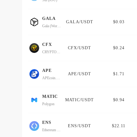
Sui (IOU)
GALA
GALA/USDT
$0.03
Gala (Wormhole)
CFX
CFX/USDT
$0.24
CRYPTOFOREX
APE
APE/USDT
$1.71
APEcoin.dev
MATIC
MATIC/USDT
$0.94
Polygon
ENS
ENS/USDT
$22.11
Ethereum Name Service (Wormhole)