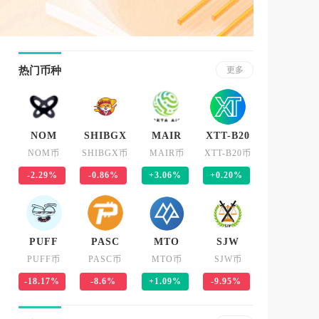
热门币种
更多
NOM
SHIBGX
MAIR
XTT-B20
NOM币
SHIBGX币
MAIR币
XTT-B20币
-2.29%
-0.86%
+3.06%
+0.20%
PUFF
PASC
MTO
SJW
PUFF币
PASC币
MTO币
SJW币
-18.17%
-8.6%
+1.09%
-9.95%