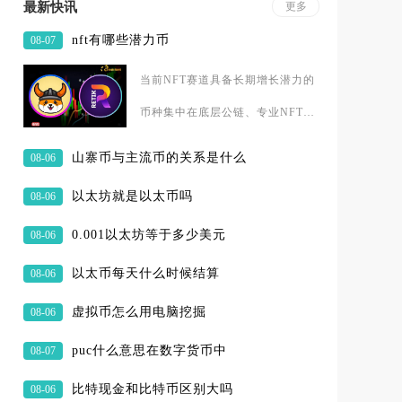
最新快讯
更多
nft有哪些潜力币
08-07
当前NFT赛道具备长期增长潜力的
币种集中在底层公链、专业NFT交
易平台、元宇宙NFT生态、NFT金
山寨币与主流币的关系是什么
08-06
融四大细分赛道，核心标
以太坊就是以太币吗
08-06
0.001以太坊等于多少美元
08-06
以太币每天什么时候结算
08-06
虚拟币怎么用电脑挖掘
08-06
puc什么意思在数字货币中
08-07
比特现金和比特币区别大吗
08-06