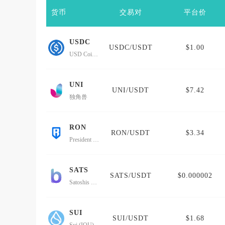
货币
交易对
平台价
USDC
USDC/USDT
$1.00
USD Coin Avalanche Bridged (USDC.e)
UNI
UNI/USDT
$7.42
独角兽
RON
RON/USDT
$3.34
President Ron DeSantis
SATS
SATS/USDT
$0.000002
Satoshis Vision
SUI
SUI/USDT
$1.68