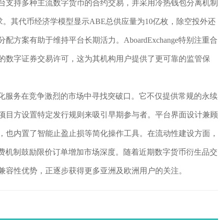
台支持多种主流数字货币的合约交易，并采用冷热钱包分离机制
求。其代币经济学模型显示ABE总供应量为10亿枚，除空投外还
案有助于维持平台长期活力。AboardExchange特别注重合
发的数字证券交易许可，这为其机构用户提供了更可靠的监管保
通过差异化服务在竞争激烈的市场中寻找突破口。它不仅提供常规的永续
项目方设置特定发行规则来吸引早期参与者。平台界面设计兼顾
，也内置了智能止盈止损等简化操作工具。在流动性建设方面，
过负手续费机制鼓励限价订单增加市场深度。随着近期数字货币衍生品交
兼容性优势，正逐步获得更多亚洲及欧洲用户的关注。